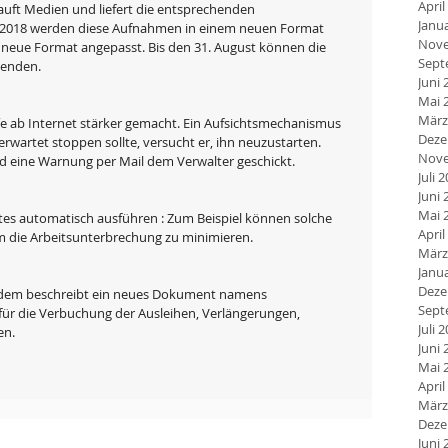
April
auft Medien und liefert die entsprechenden 
Janu
2018 werden diese Aufnahmen in einem neuen Format 
Nove
es neue Format angepasst. Bis den 31. August können die 
Sept
enden.
Juni 
Mai 
März
 ab Internet stärker gemacht. Ein Aufsichtsmechanismus 
Deze
rwartet stoppen sollte, versucht er, ihn neuzustarten. 
Nove
rd eine Warnung per Mail dem Verwalter geschickt.
Juli 
Juni 
Mai 
tes automatisch ausführen : Zum Beispiel können solche 
April
 die Arbeitsunterbrechung zu minimieren.
März
Janu
Deze
rdem beschreibt ein neues Dokument namens 
Sept
ür die Verbuchung der Ausleihen, Verlängerungen, 
Juli 
en.
Juni 
Mai 
April
März
Deze
Juni 