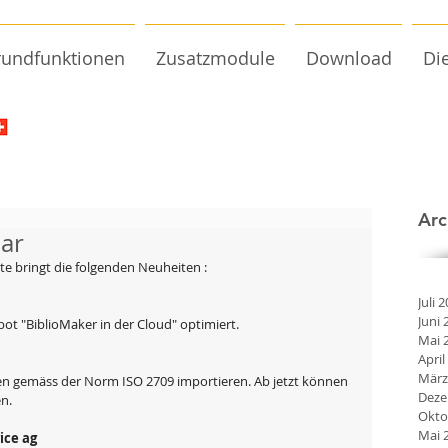
undfunktionen
Zusatzmodule
Download
Di
Arc
bar
ate bringt die folgenden Neuheiten :
Juli 
Juni 
ot "BiblioMaker in der Cloud" optimiert.
Mai 
April
März
en gemäss der Norm ISO 2709 importieren. Ab jetzt können 
Deze
n.
Okto
Mai 
ice ag