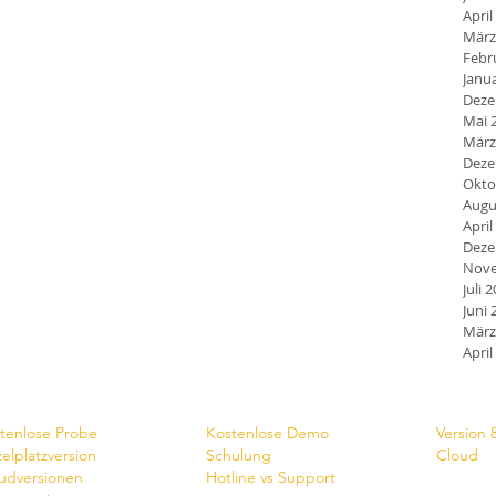
April
März
Febr
Janu
Deze
Mai 
März
Deze
Okto
Augu
April
Deze
Nove
Juli 
Juni 
März
April
wnlaod
Dienste
News
tenlose Probe
Kostenlose Demo
Version 
zelplatzversion
Schulung
Cloud
udversionen
Hotline vs Support