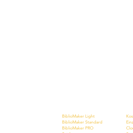
Software
Do
BiblioMaker Light
Kos
BiblioMaker Standard
Ein
BiblioMaker PRO
Clo