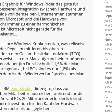
April
e Ergebnis für Windows (oder das gute für 
Janu
 besseren Integration zwischen Hardware und 
Nove
 beide von demselben Unternehmen stammen. 
Sept
on Microsoft und die Hardware von 
Juni 
nicht immer zu einer harmonischen 
Mai 
st Microsoft nicht gerade für die 
März
 bekannt…
Deze
Nove
als ihre Windows-Konkurrenten, was teilweise 
Juli 
der Regel im mittleren bis oberen 
Juni 
edoch den Gesamtbesitzkostenfaktor (TCO) 
Mai 
 erweist sich der Mac aufgrund seiner höheren 
April
bensdauer (im Durchschnitt 11,5% der Mac-
März
Janu
e genutzt, bei PCs sind es nur 1,8%) als 
Deze
rdem ist der Wiederverkaufspreis eines Mac 
Sept
Juli 
Juni 
e IBM 
eine Studie
, die zeigte, dass zur 
Mai 
ben Mitarbeiter ausreichen, während für die 
April
Anzahl PCs 20 Mitarbeiter erforderlich sind. 
März
here Investition für den Kauf der Hardware 
Deze
sten mehr als ausgeglichen.
Juni 