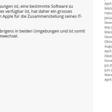
April
ungen ist, eine bestimmte Software zu 
März
 verfügbar ist, hat daher ein grosses 
Febr
n Apple für die Zusammenstellung seines IT-
Janu
Deze
Mai 
 übrigens in beiden Umgebungen und ist somit 
März
rmwechsel.
Deze
Okto
Augu
April
Deze
Nove
Juli 
Juni 
März
April