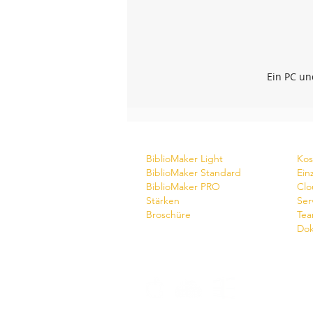
Ein PC u
Software
Do
BiblioMaker Light
Kos
BiblioMaker Standard
Ein
BiblioMaker PRO
Clo
Stärken
Ser
Broschüre
Tea
Dok