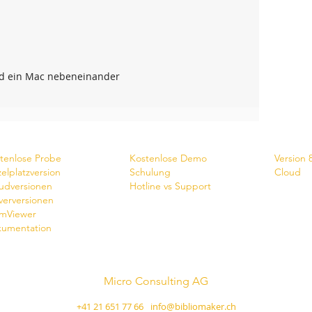
nd ein Mac nebeneinander
wnlaod
Dienste
News
tenlose Probe
Kostenlose Demo
Version 
zelplatzversion
Schulung
Cloud
udversionen
Hotline vs Support
verversionen
mViewer
umentation
Micro Consulting AG
Schweizer Softwarehersteller
+41 21 651 77 66
-
info@bibliomaker.ch