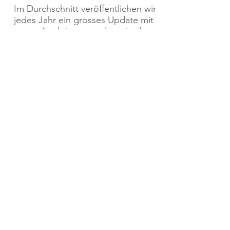
Im Durchschnitt veröffentlichen wir
jedes Jahr ein grosses Update mit
neuen Funktionen und zwei oder
drei kleinere Updates oder
Überarbeitungen, um
Optimierungen oder Korrekturen
vorzunehmen.
Hotline
Das Update-Abonnement
beinhaltet auch Anrufe bei unserer
Hotline, die Ihnen bei Fragen zur
Software behilflich ist.