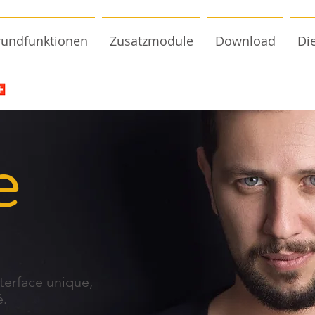
undfunktionen
Zusatzmodule
Download
Di
e
terface unique,
é.