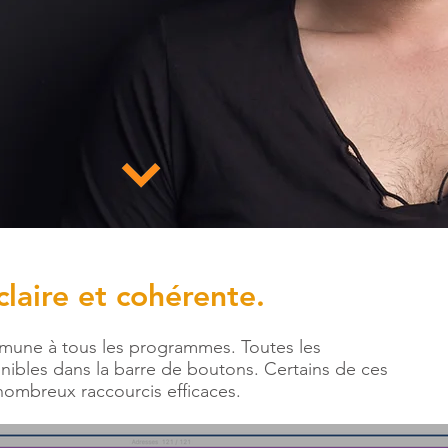
laire et cohérente.
ommune à tous les programmes. Toutes les
bles dans la barre de boutons. Certains de ces
ombreux raccourcis efficaces.