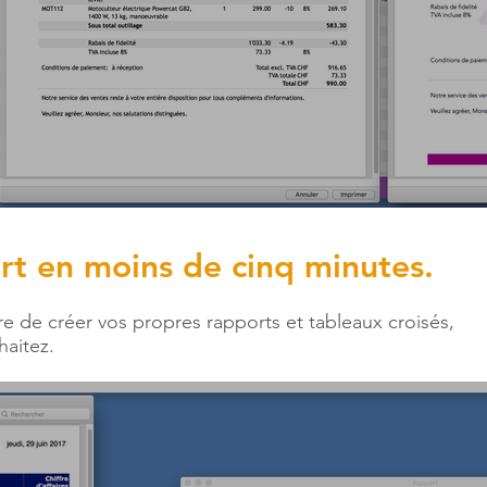
rt en moins de cinq minutes.
re de créer vos propres rapports et tableaux croisés,
aitez.