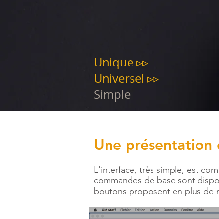
Unique ▹▹
Universel ▹▹
Simple
Une présentation c
L'interface, très simple, est c
commandes de base sont disponi
boutons proposent en plus de n