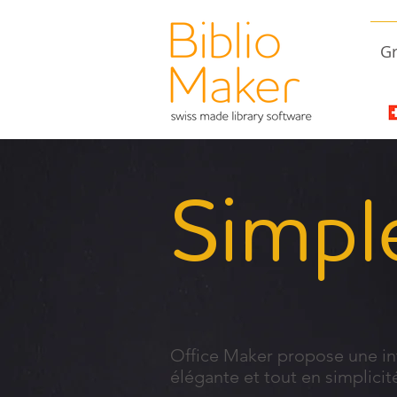
Gr
Simpl
Office Maker propose une in
élégante et tout en simplicit