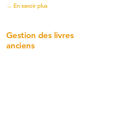
→ En savoir plus
Gestion des livres
anciens
Pour les collectionneurs avertis
Saisie d'informations sur
l'exemplaire
Nombreux contrôles de saisie
Recherches par différents critères
Historique des prêts et
consultations
Développé pour la Fondation
Bodmer