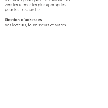
vers les termes les plus appropriés
pour leur recherche.
Gestion d'adresses
Vos lecteurs, fournisseurs et autres
contacts sont tous enregistrés dans
un unique fichier des adresses. De
nombreuses rubriques permettent de
décrire avec précision les
informations nécessaires, telles que
l'adresse postale et de courrier
électronique, les numéros de
téléphone et des informations à but
statistique : catégorie, date de
naissance, région, etc.
Désirez-vous informer rapidement
vos lecteurs d'une animation dans
votre bibliothèque ou d'un
changement d'horaire d'ouverture ?
Envoyez-leur simplement un courriel
en quelques clics. Le programme