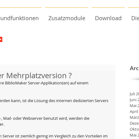
undfunktionen
Zusatzmodule
Download
Di
Arc
r Mehrplatzversion ?
re BiblioMaker Server-Applikation(en) auf einem 
Juli 
Juni 
den kann, ist die Lösung des internen dedizierten Servers 
Mai 
April
März
ile-, Mail- oder Webserver benutzt wird, werden die 
Deze
er.
Okto
Mai 
n Server ist ziemlich gering im Vergleich zu den Vorteilen im 