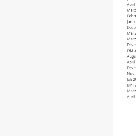
April
März
Febr
Janu
Deze
Mai 
März
Deze
Okto
Augu
April
Deze
Nove
Juli 
Juni 
März
April