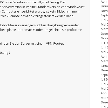
April
 PC unter Windows ist die billigste Lösung. Das 
Janu
 Serverversion sein; eine Standardversion von Windows ist 
Nove
Computer eingerichtet wurde, ist kein Bildschirm mehr 
Sept
re wie «Remote desktop» ferngesteuert werden kann.
Juni 
Mai 
n BiblioMaker in einer gemischten Umgebung verwendet 
März
beitsplätze unter macOS oder umgekehrt). Sie profitieren 
Deze
Nove
Juli 
binden Sie den Server mit einem VPN-Router.
Juni 
Mai 
Lösung ?
April
März
Janu
Deze
Sept
Juli 
Juni 
Mai 
April
März
Deze
Juni 