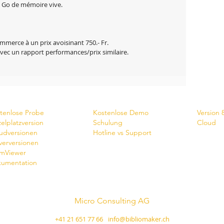
2 Go de mémoire vive.
mmerce à un prix avoisinant 750.- Fr.
vec un rapport performances/prix similaire.
wnlaod
Dienste
News
tenlose Probe
Kostenlose Demo
Version 
zelplatzversion
Schulung
Cloud
udversionen
Hotline vs Support
verversionen
mViewer
umentation
Micro Consulting AG
Schweizer Softwarehersteller
+41 21 651 77 66
-
info@bibliomaker.ch