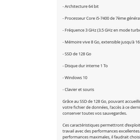
- Architecture 64 bit
- Processeur Core i5-7400 de 7ème généra
- Fréquence 3 GHz (3.5 GHz en mode turb
- Mémoire vive 8 Go, extensible jusqu'à 1
- SSD de 128 Go
- Disque dur interne 1 To
- Windows 10
- Clavier et souris
Grâce au SSD de 128 Go, pouvant accueillir
votre fichier de données, l'accès à ce dern
conserver toutes vos sauvegardes.
Ces caractéristiques permettront d’exploit
travail avec des performances excellente
performances maximales, il faudrait chois