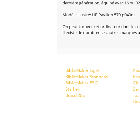
dernière génération, équipé avec 16 ou 3
Modèle illustré: HP Pavilion 570-p040nz
On peut trouver cet ordinateur dans le co
Il existe de nombreuses autres marques a
Software
Do
BiblioMaker Light
Kos
BiblioMaker Standard
Ein
BiblioMaker PRO
Clo
Stärken
Ser
Broschüre
Tea
Dok