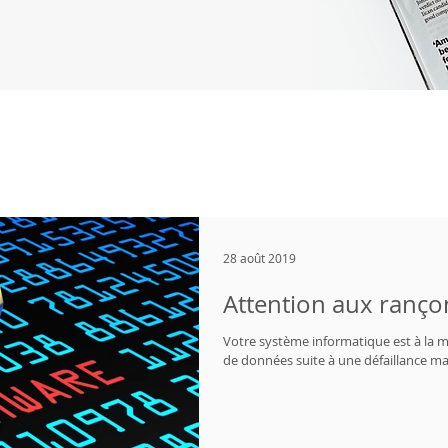
28 août 2019
Attention aux rançon
Votre système informatique est à la me
de données suite à une défaillance maté