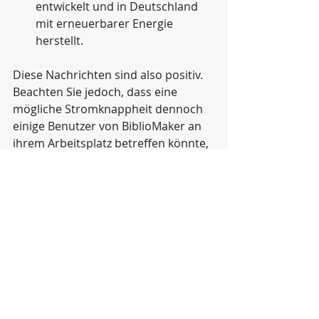
entwickelt und in Deutschland 
mit erneuerbarer Energie 
herstellt.
Diese Nachrichten sind also positiv. 
Beachten Sie jedoch, dass eine 
mögliche Stromknappheit dennoch 
einige Benutzer von BiblioMaker an 
ihrem Arbeitsplatz betreffen könnte, 
wenn ihr Stromversorger 
Entlastungen vornehmen sollte. Wir 
empfehlen Ihnen daher, sich bei 
Ihrem Anbieter zu erkundigen und, 
falls möglich, vorbeugende 
Massnahmen zu ergreifen, um 
unerwünschte Unterbrechungen zu 
vermeiden.