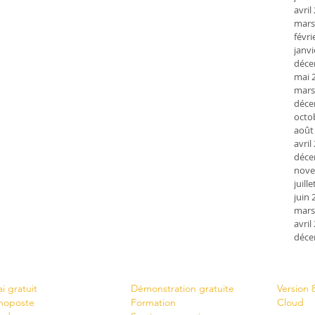
avril
mars
févri
janvi
déce
mai 
mars
déce
octo
août
avril
déce
nove
juill
juin 
mars
avril
déce
écharger
Services
News
ai gratuit
Démonstration gratuite
Version 
noposte
Formation
Cloud