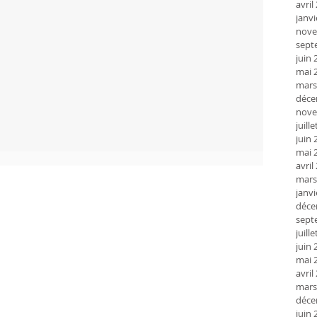
avril
janvi
nove
sept
juin 
mai 
mars
déce
nove
juill
juin 
mai 
avril
mars
janvi
déce
sept
juill
juin 
mai 
avril
mars
déce
juin 