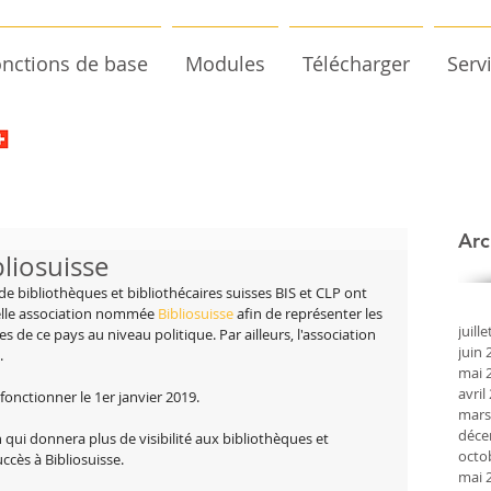
nctions de base
Modules
Télécharger
Serv
Arc
liosuisse
de bibliothèques et bibliothécaires suisses BIS et CLP ont 
elle association nommée 
Bibliosuisse
 afin de représenter les 
juill
s de ce pays au niveau politique. Par ailleurs, l'association 
juin 
.
mai 
avril
onctionner le 1er janvier 2019.
mars
déce
 qui donnera plus de visibilité aux bibliothèques et 
octo
uccès à Bibliosuisse.
mai 