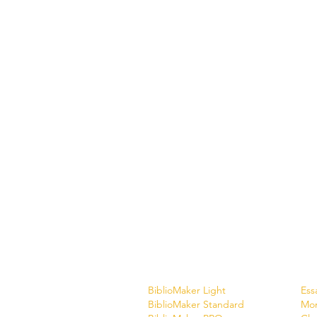
Logiciels
Tél
BiblioMaker Light
Ess
BiblioMaker Standard
Mo