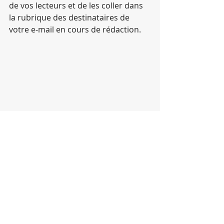
de vos lecteurs et de les coller dans 
la rubrique des destinataires de 
votre e-mail en cours de rédaction.
Micro Consulting SA
créateur suisse de logiciels
+41 21 651 77 66
-
info@bibliomaker.ch